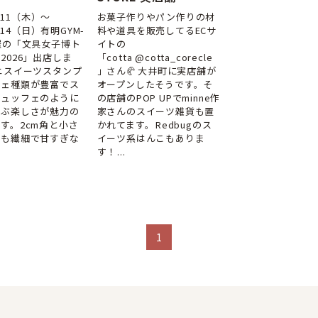
6.11（木）～
お菓子作りやパン作りの材
06.14（日）有明GYM-
料や道具を販売してるECサ
催の「文具女子博ト
イトの
2026」出店しま
「cotta @cotta_corecle
ニスイーツスタンプ
」さん🥐⁣⁣⁣大井町に実店舗が
フェ種類が豊富でス
オープンしたそうです。そ
ビュッフェのように
の店舗のPOP UPでminne作
選ぶ楽しさが魅力の
家さんのスイーツ雑貨も置
す。2cm角と小さ
かれてます。⁣⁣Redbugのス
らも繊細で甘すぎな
イーツ系はんこもありま
す！⁣...
1