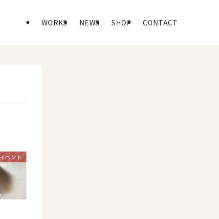
WORKS
NEWS
SHOP
CONTACT
#イベント
」