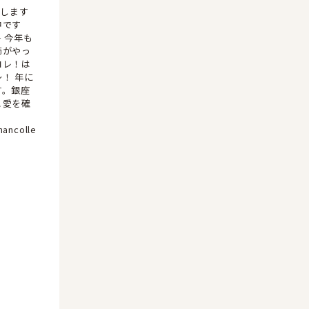
加します
中です
︎ 今年も
節がやっ
コレ！は
！ 年に
す。銀座
こ愛を確
。
ancolle