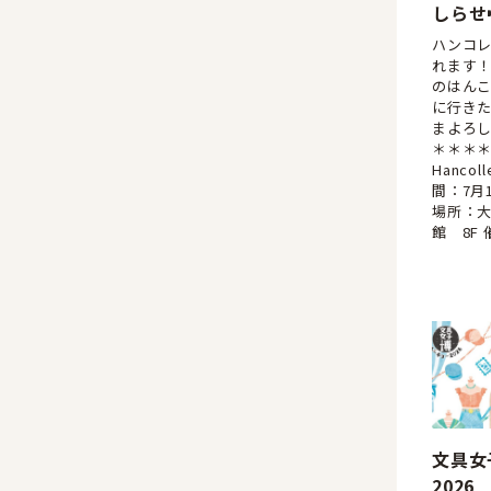
しらせ
ハンコ
れます！
のはんこ
に行きた
まよろし
＊＊＊
Hancol
間：7月1
場所：
館 8F 
文具女
2026