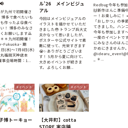

ル’26 メインビジュ
Redbug今年も参
アル
🙌新作はんこ準備
レが九州で初開催さ
ー！お楽しみに！ ⭐
 博多で食べたいも
今回はメインビジュアルの
「おしかつ」の季
も作ったよ🤤食べ
イラストを描かせていただ
てきました。ハン
い！ 博多のみなさ
きました😳⁣⁣⁣トランプ兵大丈
今年も参加します〜
くお願いします🙇
夫かなって思いましたが、
一度のイベントで
＊＊＊九州初開催！
ポスターや公式サイトで素
にみなさんのはん
le~Fukuoka~ 期
敵に使って、光栄すぎます
かめにきませんか
日(水)～7月8日(水)
😭✨⁣ありがとうございま
@idearu_event@h
大丸福岡天神店本
す！⁣⁣⁣⁣⁣5月から夏に向けて、
_ ＊...
催事会場時間：1...
大きめイベントが続きま
す。⁣よろしくお願...
#イベント
#イベント
子博トーキョー
【大井町】cotta
STORE 実店舗⁣