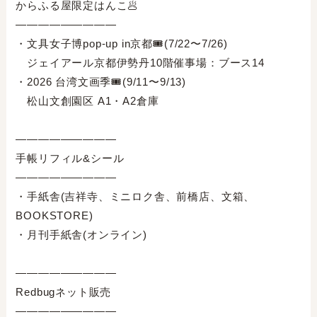
からふる屋限定はんこ🥟⁣
—————————⁣
・文具女子博pop-up in京都🎟️(7/22〜7/26)⁣
ジェイアール京都伊勢丹10階催事場：ブース14⁣
・2026 台湾文画季🎟️(9/11〜9/13)⁣
松山文創園区 A1・A2倉庫⁣
—————————⁣
手帳リフィル&シール⁣
—————————⁣
・手紙舎(吉祥寺、ミニロク舎、前橋店、文箱、
BOOKSTORE)⁣
・月刊手紙舎(オンライン)⁣
—————————⁣
Redbugネット販売⁣
—————————⁣