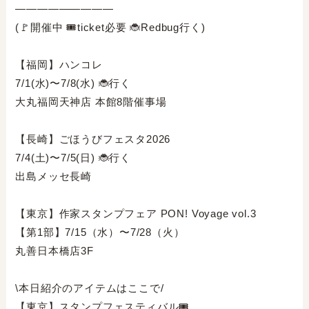
—————————⁣
(🚩開催中 🎟️ticket必要 🐞Redbug行く)⁣
【福岡】ハンコレ⁣
7/1(水)〜7/8(水) 🐞行く⁣
大丸福岡天神店 本館8階催事場⁣
【長崎】ごほうびフェスタ2026⁣
7/4(土)〜7/5(日) 🐞行く⁣
出島メッセ長崎⁣
【東京】作家スタンプフェア PON! Voyage vol.3⁣
【第1部】7/15（水）〜7/28（火）⁣
丸善日本橋店3F⁣
\本日紹介のアイテムはここで/⁣
【東京】スタンプフェスティバル🎟️⁣