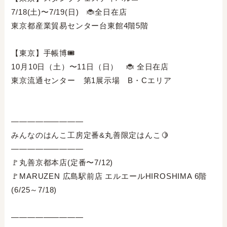
7/18(土)〜7/19(日) 🐞全日在店⁣
東京都産業貿易センター台東館4階5階⁣
【東京】手帳博🎟️⁣
10月10日（土）〜11日（日） 🐞 全日在店⁣
東京流通センター 第1展示場 B・Cエリア⁣
—————————⁣
みんなのはんこ工房定番&丸善限定はんこ🍋⁣
—————————⁣
🚩丸善京都本店(定番〜7/12)
🚩MARUZEN 広島駅前店 エルエールHIROSHIMA 6階
(6/25～7/18)⁣
—————————⁣